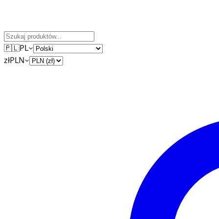
🇵🇱
PL
zł
PLN