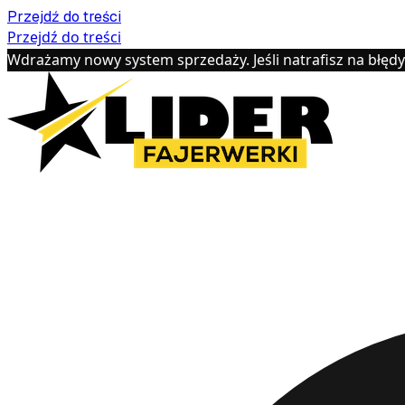
Przejdź do treści
Przejdź do treści
Wdrażamy nowy system sprzedaży. Jeśli natrafisz na błęd