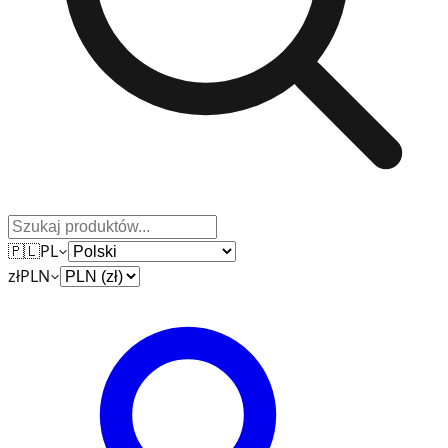
🇵🇱
PL
zł
PLN