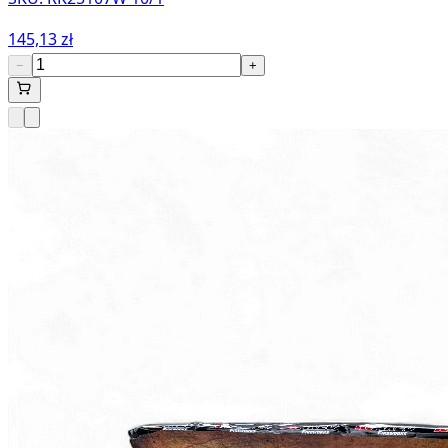
145,13 zł
−
+