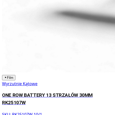
Film
Wyrzutnie Kątowe
ONE ROW BATTERY 13 STRZAŁÓW 30MM
RK25107W
SKU:
RK25107W 10/1