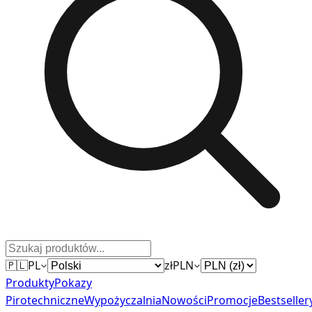
🇵🇱
PL
zł
PLN
Produkty
Pokazy
Pirotechniczne
Wypożyczalnia
Nowości
Promocje
Bestseller