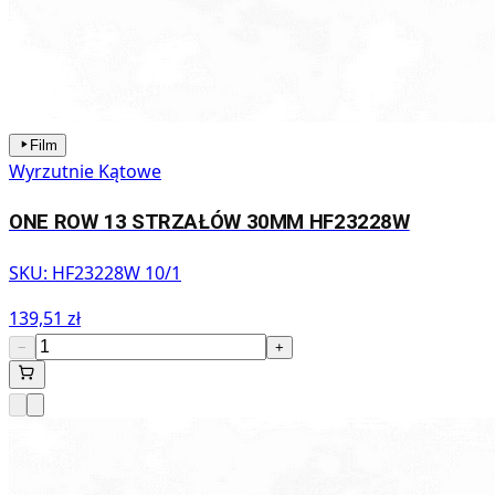
Film
Wyrzutnie Kątowe
ONE ROW 13 STRZAŁÓW 30MM HF23228W
SKU:
HF23228W 10/1
139,51 zł
−
+