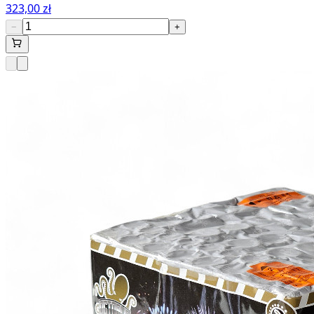
323,00 zł
−
+