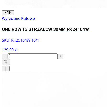
Film
Wyrzutnie Kątowe
ONE ROW 13 STRZAŁÓW 30MM RK24104W
SKU:
RK25104W 10/1
129,00 zł
−
+