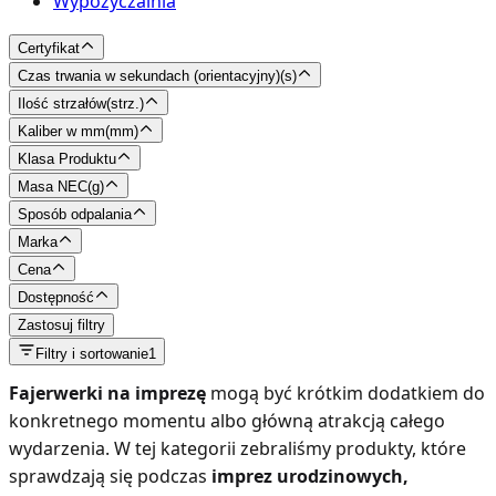
Wypożyczalnia
Certyfikat
Czas trwania w sekundach (orientacyjny)
(
s
)
Ilość strzałów
(
strz.
)
Kaliber w mm
(
mm
)
Klasa Produktu
Masa NEC
(
g
)
Sposób odpalania
Marka
Cena
Dostępność
Zastosuj filtry
Filtry i sortowanie
1
Fajerwerki na imprezę
mogą być krótkim dodatkiem do
konkretnego momentu albo główną atrakcją całego
wydarzenia. W tej kategorii zebraliśmy produkty, które
sprawdzają się podczas
imprez urodzinowych,