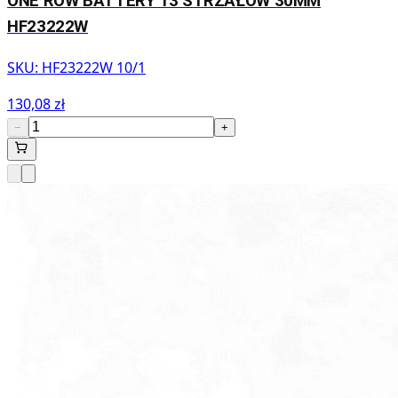
ONE ROW BATTERY 13 STRZAŁÓW 30MM
HF23222W
SKU:
HF23222W 10/1
130,08 zł
−
+