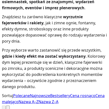
osiemnastek, spotkań ze znajomymi, wydarzeń
firmowych, eventów i imprez plenerowych
.
Znajdziesz tu zarówno klasyczne
wyrzutnie
fajerwerków i rakiety
, jak i zimne ognie, fontanny,
efekty dymne, stroboskopy oraz inne produkty
pozwalające dopasować oprawę do rodzaju wydarzenia i
pory dnia.
Przy wyborze warto zastanowić się przede wszystkim,
gdzie i kiedy efekt ma zostać wykorzystany
. Kolorowy
dym lepiej prezentuje się w dzień, klasyczne fajerwerki
po zmroku, a produkty sceniczne i dekoracyjne można
wykorzystać do podkreślenia konkretnych momentów
wydarzenia – oczywiście zgodnie z przeznaczeniem
danego produktu.
Sortuj
Polecane
Najnowsze
Bestsellery
Cena rosnąco
Cena
malejąco
Nazwa A–Z
Nazwa Z–A