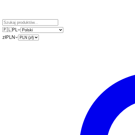
🇵🇱
PL
zł
PLN