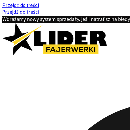
Przejdź do treści
Przejdź do treści
Wdrażamy nowy system sprzedaży. Jeśli natrafisz na błęd