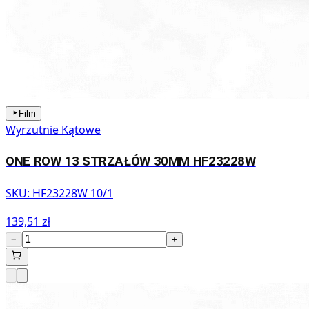
Film
Wyrzutnie Kątowe
ONE ROW 13 STRZAŁÓW 30MM HF23228W
SKU:
HF23228W 10/1
139,51 zł
−
+