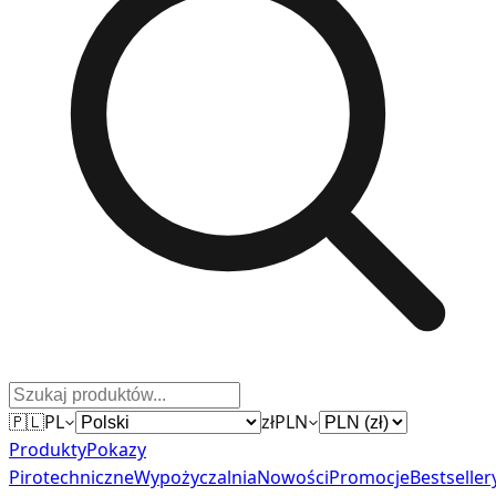
🇵🇱
PL
zł
PLN
Produkty
Pokazy
Pirotechniczne
Wypożyczalnia
Nowości
Promocje
Bestseller