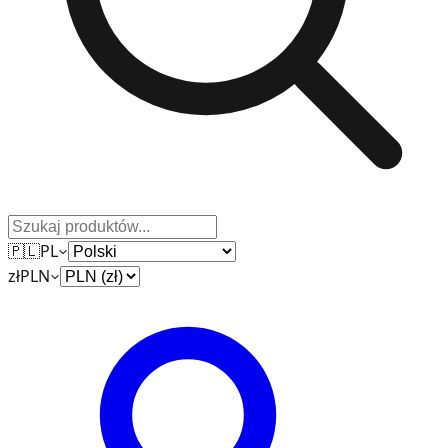
🇵🇱
PL
zł
PLN