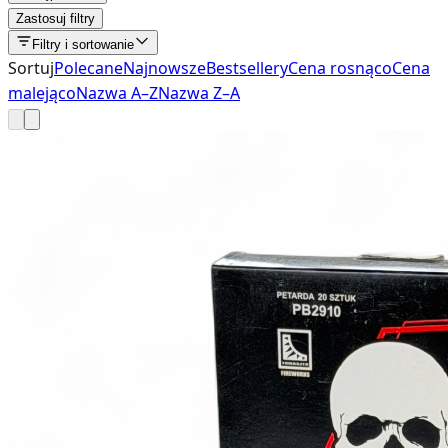
Zastosuj filtry
Filtry i sortowanie
Sortuj
Polecane
Najnowsze
Bestsellery
Cena rosnąco
Cena
malejąco
Nazwa A–Z
Nazwa Z–A