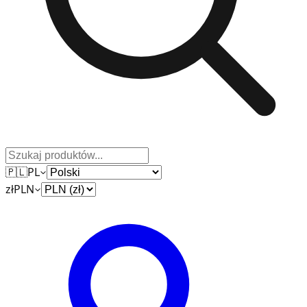
🇵🇱
PL
zł
PLN