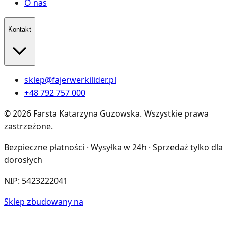
O nas
Kontakt
sklep@fajerwerkilider.pl
+48 792 757 000
©
2026
Farsta Katarzyna Guzowska
.
Wszystkie prawa
zastrzeżone.
Bezpieczne płatności · Wysyłka w 24h · Sprzedaż tylko dla
dorosłych
NIP:
5423222041
Sklep zbudowany na