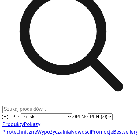
🇵🇱
PL
zł
PLN
Produkty
Pokazy
Pirotechniczne
Wypożyczalnia
Nowości
Promocje
Bestseller