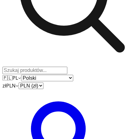
🇵🇱
PL
zł
PLN