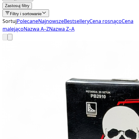
Zastosuj filtry
Filtry i sortowanie
Sortuj
Polecane
Najnowsze
Bestsellery
Cena rosnąco
Cena
malejąco
Nazwa A–Z
Nazwa Z–A