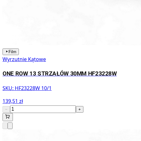
Film
Wyrzutnie Kątowe
ONE ROW 13 STRZAŁÓW 30MM HF23228W
SKU:
HF23228W 10/1
139,51 zł
−
+