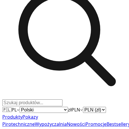
🇵🇱
PL
zł
PLN
Produkty
Pokazy
Pirotechniczne
Wypożyczalnia
Nowości
Promocje
Bestseller