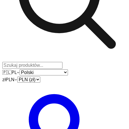
🇵🇱
PL
zł
PLN