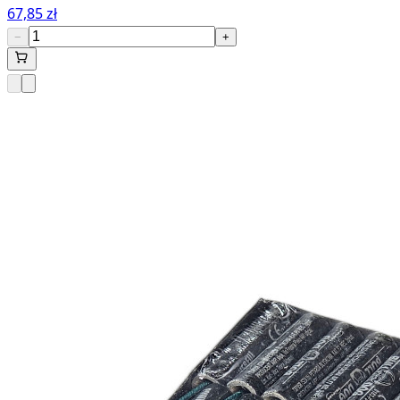
67,85 zł
−
+