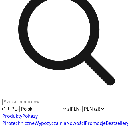
🇵🇱
PL
zł
PLN
Produkty
Pokazy
Pirotechniczne
Wypożyczalnia
Nowości
Promocje
Bestseller