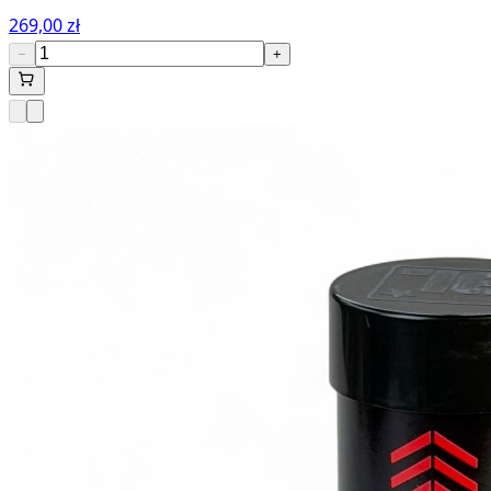
269,00 zł
−
+