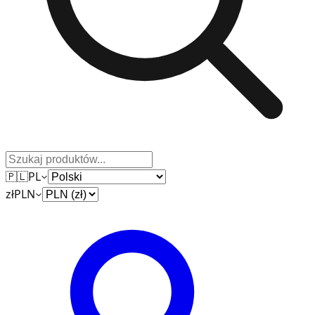
🇵🇱
PL
zł
PLN