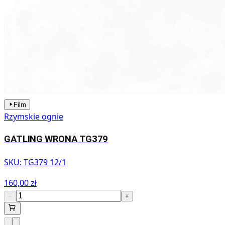
Film
Rzymskie ognie
GATLING WRONA TG379
SKU:
TG379 12/1
160,00 zł
−
+