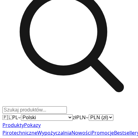
🇵🇱
PL
zł
PLN
Produkty
Pokazy
Pirotechniczne
Wypożyczalnia
Nowości
Promocje
Bestseller