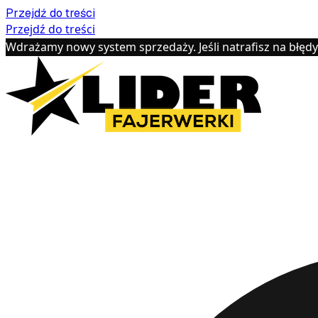
Przejdź do treści
Przejdź do treści
Wdrażamy nowy system sprzedaży. Jeśli natrafisz na błęd