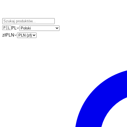
🇵🇱
PL
zł
PLN