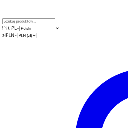
🇵🇱
PL
zł
PLN