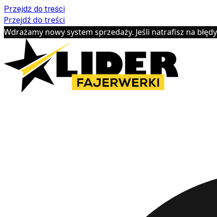
Przejdź do treści
Przejdź do treści
Wdrażamy nowy system sprzedaży. Jeśli natrafisz na błęd