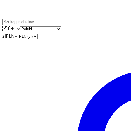
🇵🇱
PL
zł
PLN