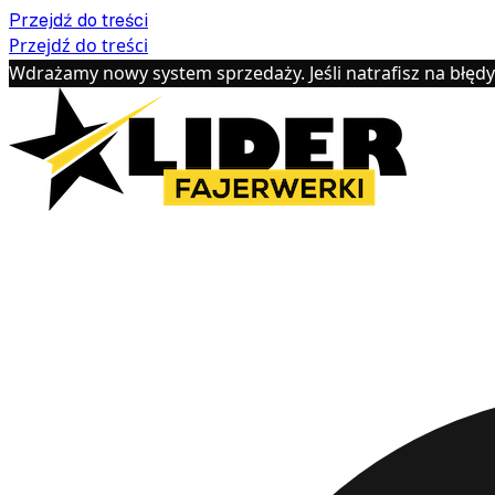
Przejdź do treści
Przejdź do treści
Wdrażamy nowy system sprzedaży. Jeśli natrafisz na błęd