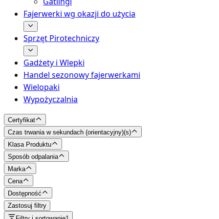
Gatlingi
Fajerwerki wg okazji do użycia
Sprzęt Pirotechniczy
Gadżety i Wlepki
Handel sezonowy fajerwerkami
Wielopaki
Wypożyczalnia
Certyfikat
Czas trwania w sekundach (orientacyjny)
(
s
)
Klasa Produktu
Sposób odpalania
Marka
Cena
Dostępność
Zastosuj filtry
Filtry i sortowanie
1