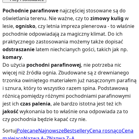
Pochodnie parafinowe
najczęściej stosowane są do
oświetlania terenu. Nie ważne, czy to
zimowy kulig
w
lesie,
ognisko
, czy letnia impreza plenerowa - to właśnie
pochodnie odpowiadają za magiczny klimat. Do ich
praktycznego zastosowania możemy także dopisać
odstraszanie
latem niechcianych gości, takich jak np.
komary
.
Do użycia
pochodni parafinowej
, nie potrzeba nic
więcej niż źródła ognia. Zbudowane są z drewnianego
trzonka owiniętego materiałem już nasączonym parafiną
i sznura, który to wszystko razem spina. Podstawową
różnicą pomiędzy różnymi pochodniami parafinowymi
jest ich
czas palenia
, ale bardzo istotna jest też ich
jakość
wykonania bo to właśnie ona odpowiada za to
czy pochodnia będzie kapać czy nie.
Sortuj
Polecane
Najnowsze
Bestsellery
Cena rosnąco
Cena
malejąco
Nazwa A–Z
Nazwa Z–A