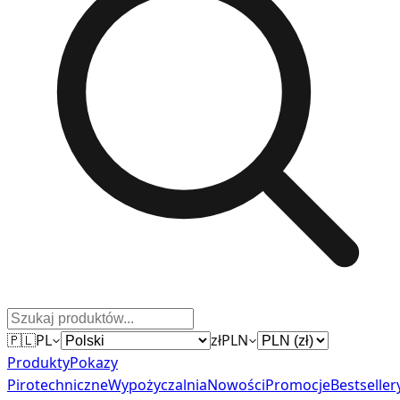
🇵🇱
PL
zł
PLN
Produkty
Pokazy
Pirotechniczne
Wypożyczalnia
Nowości
Promocje
Bestseller