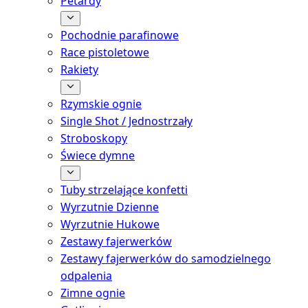
Petardy
Pochodnie parafinowe
Race pistoletowe
Rakiety
Rzymskie ognie
Single Shot / Jednostrzały
Stroboskopy
Świece dymne
Tuby strzelające konfetti
Wyrzutnie Dzienne
Wyrzutnie Hukowe
Zestawy fajerwerków
Zestawy fajerwerków do samodzielnego
odpalenia
Zimne ognie