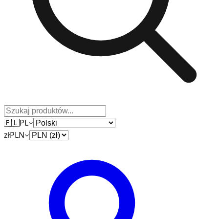
🇵🇱
PL
zł
PLN