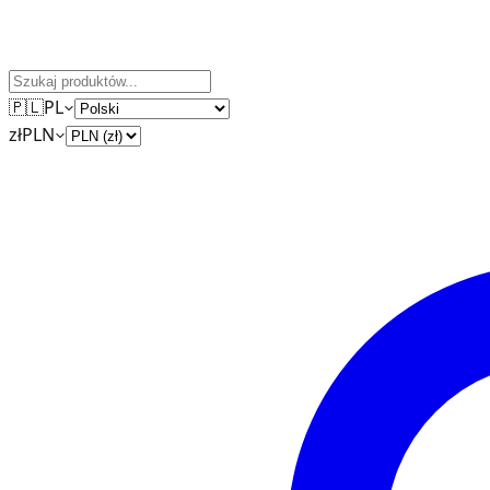
🇵🇱
PL
zł
PLN