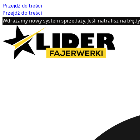
Przejdź do treści
Przejdź do treści
Wdrażamy nowy system sprzedaży. Jeśli natrafisz na błęd