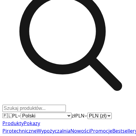
🇵🇱
PL
zł
PLN
Produkty
Pokazy
Pirotechniczne
Wypożyczalnia
Nowości
Promocje
Bestseller