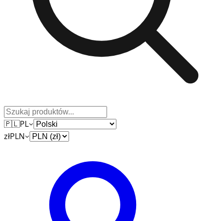
🇵🇱
PL
zł
PLN