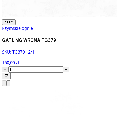
Film
Rzymskie ognie
GATLING WRONA TG379
SKU:
TG379 12/1
160,00 zł
−
+