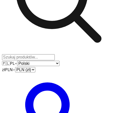
🇵🇱
PL
zł
PLN