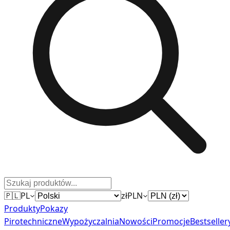
🇵🇱
PL
zł
PLN
Produkty
Pokazy
Pirotechniczne
Wypożyczalnia
Nowości
Promocje
Bestseller