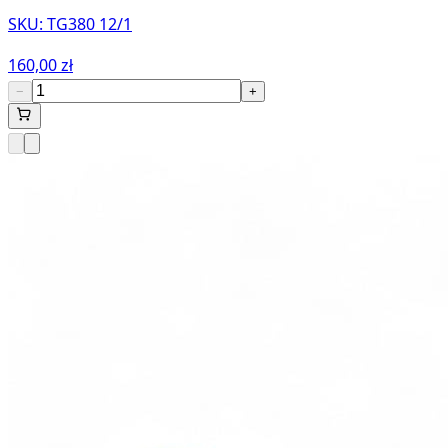
SKU:
TG380 12/1
160,00 zł
−
+