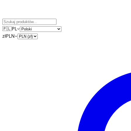
🇵🇱
PL
zł
PLN