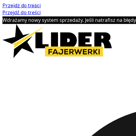
Przejdź do treści
Przejdź do treści
Wdrażamy nowy system sprzedaży. Jeśli natrafisz na błęd