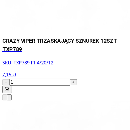
CRAZY VIPER TRZASKAJĄCY SZNUREK 12SZT
TXP789
SKU:
TXP789 F1 4/20/12
7,15 zł
−
+