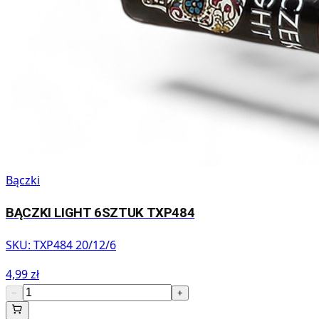
Bączki
BĄCZKI LIGHT 6SZTUK TXP484
SKU:
TXP484 20/12/6
4,99 zł
−
+