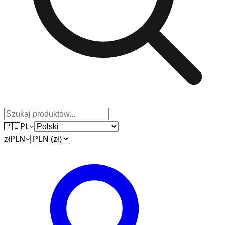
🇵🇱
PL
zł
PLN