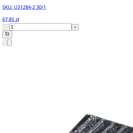
SKU:
U31284-2 30/1
67,85 zł
−
+