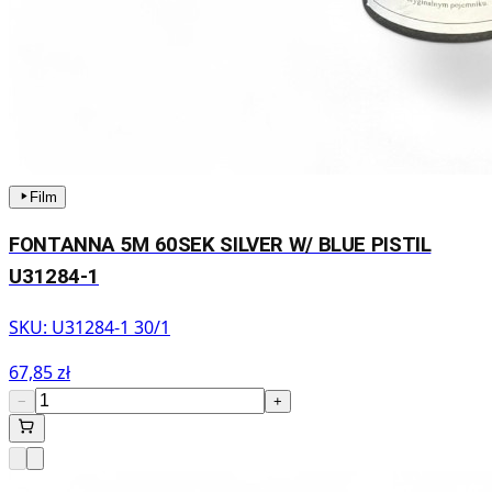
Film
FONTANNA 5M 60SEK SILVER W/ BLUE PISTIL
U31284-1
SKU:
U31284-1 30/1
67,85 zł
−
+