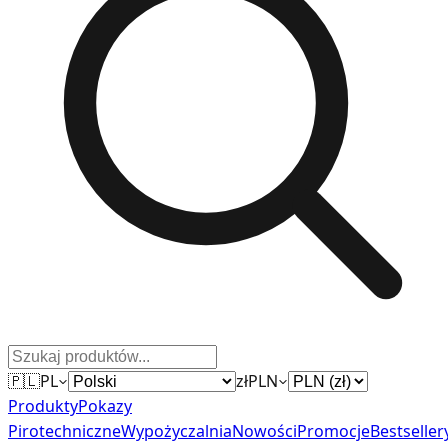
🇵🇱
PL
zł
PLN
Produkty
Pokazy
Pirotechniczne
Wypożyczalnia
Nowości
Promocje
Bestseller