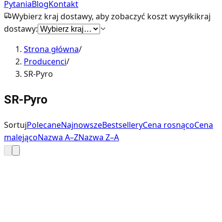
Pytania
Blog
Kontakt
Wybierz kraj dostawy, aby zobaczyć koszt wysyłki
kraj
dostawy:
Strona główna
/
Producenci
/
SR-Pyro
SR-Pyro
Sortuj
Polecane
Najnowsze
Bestsellery
Cena rosnąco
Cena
malejąco
Nazwa A–Z
Nazwa Z–A