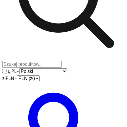
🇵🇱
PL
zł
PLN