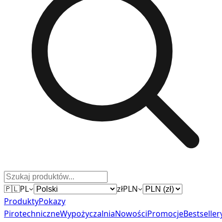
🇵🇱
PL
zł
PLN
Produkty
Pokazy
Pirotechniczne
Wypożyczalnia
Nowości
Promocje
Bestseller