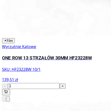
Film
Wyrzutnie Kątowe
ONE ROW 13 STRZAŁÓW 30MM HF23228W
SKU:
HF23228W 10/1
139,51 zł
−
+