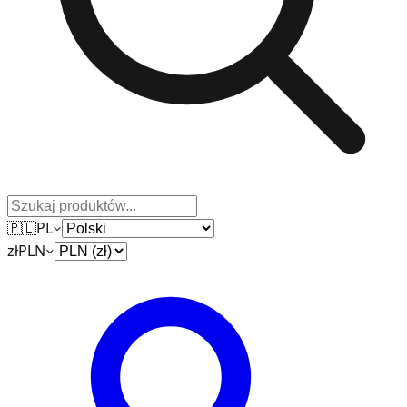
🇵🇱
PL
zł
PLN