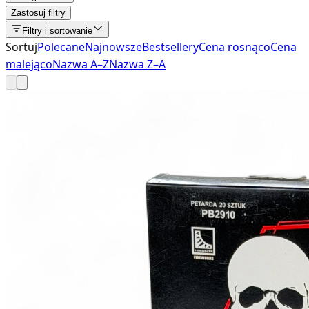
Zastosuj filtry
Filtry i sortowanie
Sortuj
Polecane
Najnowsze
Bestsellery
Cena rosnąco
Cena
malejąco
Nazwa A–Z
Nazwa Z–A