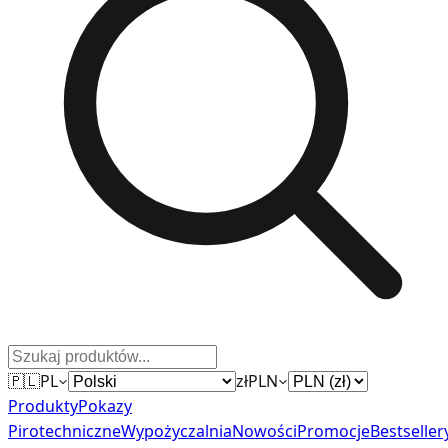
🇵🇱
PL
zł
PLN
Produkty
Pokazy
Pirotechniczne
Wypożyczalnia
Nowości
Promocje
Bestseller