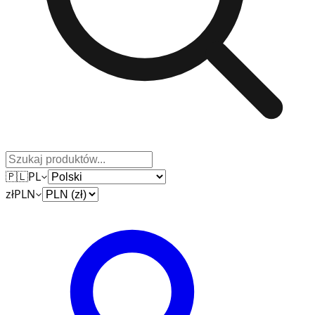
🇵🇱
PL
zł
PLN