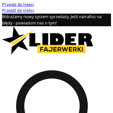
Przejdź do treści
Przejdź do treści
Wdrażamy nowy system sprzedaży. Jeśli natrafisz na
błędy - powiadom nas o tym!