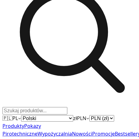
🇵🇱
PL
zł
PLN
Produkty
Pokazy
Pirotechniczne
Wypożyczalnia
Nowości
Promocje
Bestseller