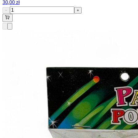
30,00 zł
−
+