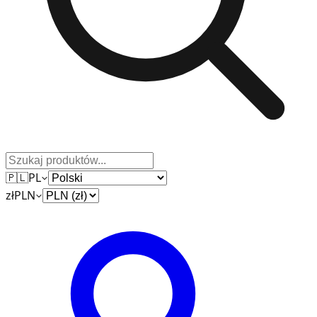
🇵🇱
PL
zł
PLN