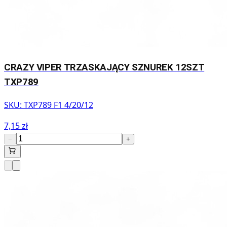
CRAZY VIPER TRZASKAJĄCY SZNUREK 12SZT
TXP789
SKU:
TXP789 F1 4/20/12
7,15 zł
−
+