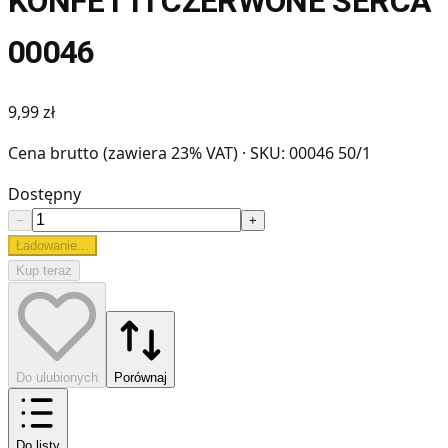
KONFETTI CZERWONE SERCA
00046
9,99 zł
Cena brutto (zawiera 23% VAT)
· SKU: 00046 50/1
Dostępny
−
+
Ładowanie...
Kup teraz
Do ulubionych
Porównaj
Do listy