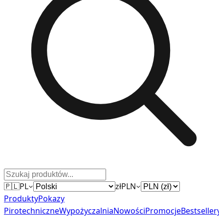
🇵🇱
PL
zł
PLN
Produkty
Pokazy
Pirotechniczne
Wypożyczalnia
Nowości
Promocje
Bestseller