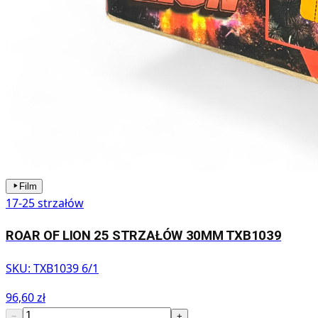
Film
17-25 strzałów
ROAR OF LION 25 STRZAŁÓW 30MM TXB1039
SKU:
TXB1039 6/1
96,60 zł
−
+