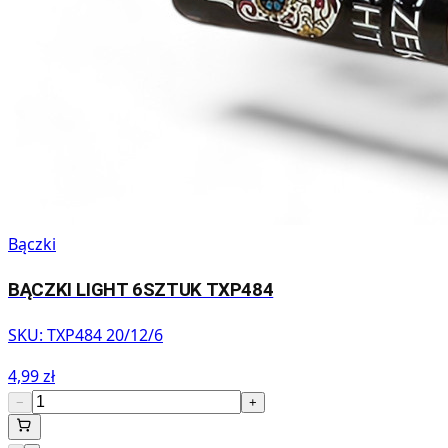
Bączki
BĄCZKI LIGHT 6SZTUK TXP484
SKU:
TXP484 20/12/6
4,99 zł
−
+