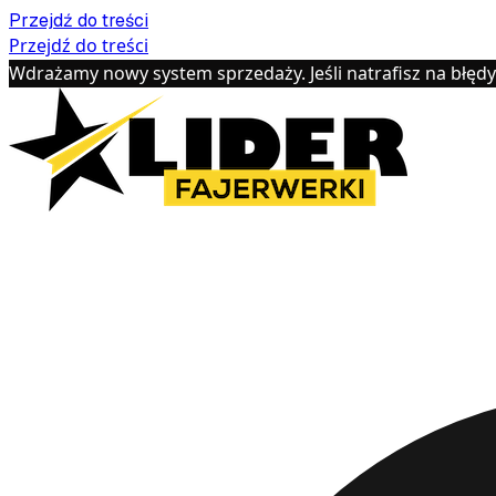
Przejdź do treści
Przejdź do treści
Wdrażamy nowy system sprzedaży. Jeśli natrafisz na błęd