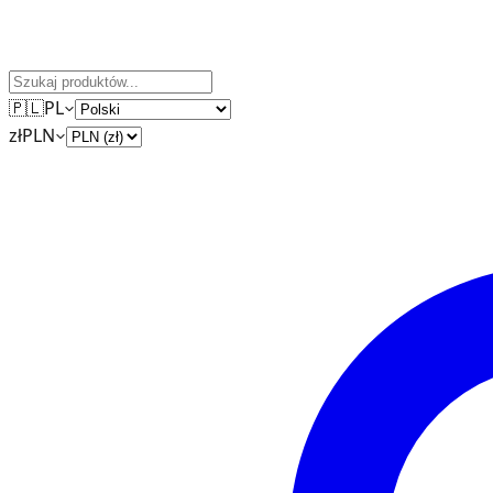
🇵🇱
PL
zł
PLN