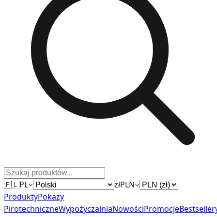
🇵🇱
PL
zł
PLN
Produkty
Pokazy
Pirotechniczne
Wypożyczalnia
Nowości
Promocje
Bestseller