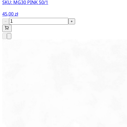
SKU:
MG30 PINK 50/1
45,00 zł
−
+