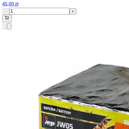
45,00 zł
−
+