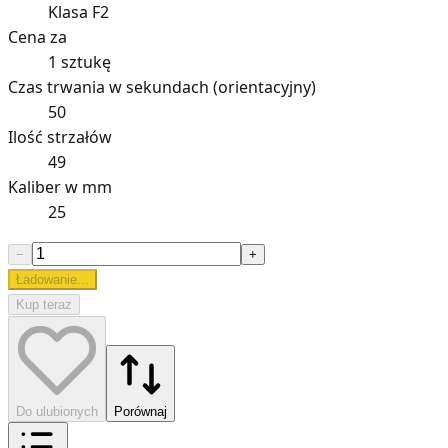
Klasa F2
Cena za
1 sztukę
Czas trwania w sekundach (orientacyjny)
50
Ilość strzałów
49
Kaliber w mm
25
−
+
Ładowanie...
Kup teraz
Do ulubionych
Porównaj