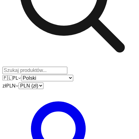
🇵🇱
PL
zł
PLN