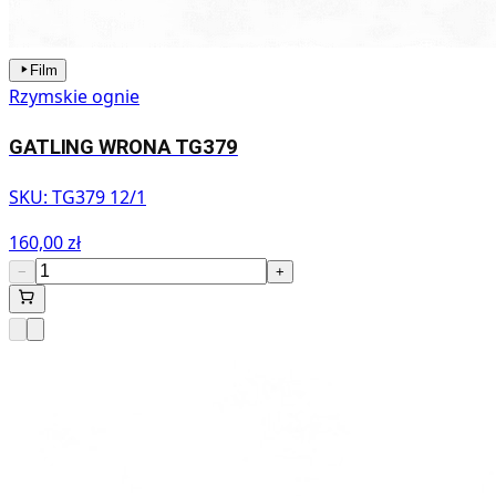
Film
Rzymskie ognie
GATLING WRONA TG379
SKU:
TG379 12/1
160,00 zł
−
+