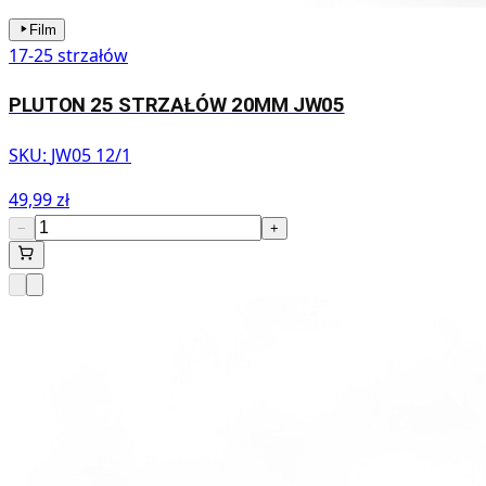
Film
17-25 strzałów
PLUTON 25 STRZAŁÓW 20MM JW05
SKU:
JW05 12/1
49,99 zł
−
+