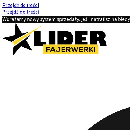
Przejdź do treści
Przejdź do treści
Wdrażamy nowy system sprzedaży. Jeśli natrafisz na błęd