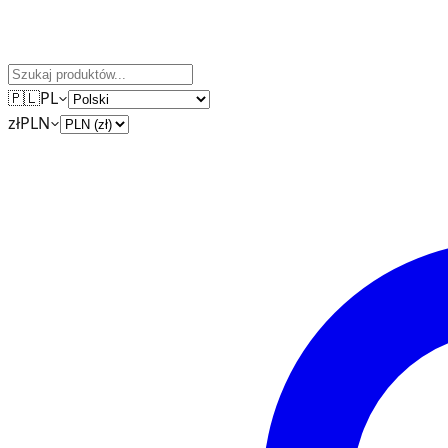
🇵🇱
PL
zł
PLN