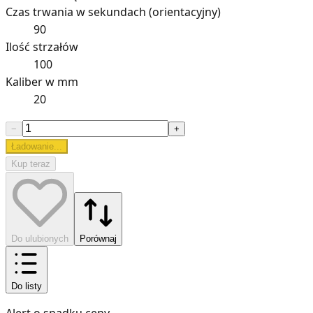
Czas trwania w sekundach (orientacyjny)
90
Ilość strzałów
100
Kaliber w mm
20
−
+
Ładowanie...
Kup teraz
Do ulubionych
Porównaj
Do listy
Alert o spadku ceny