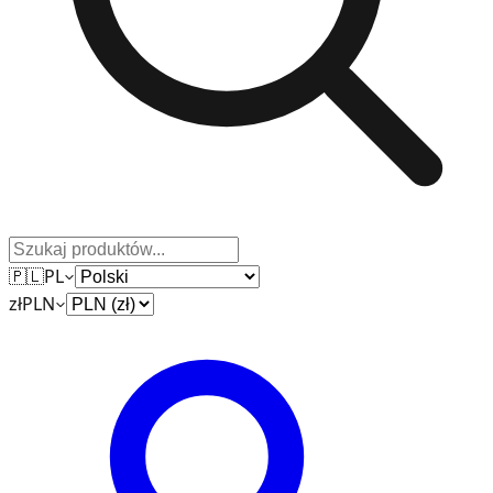
🇵🇱
PL
zł
PLN