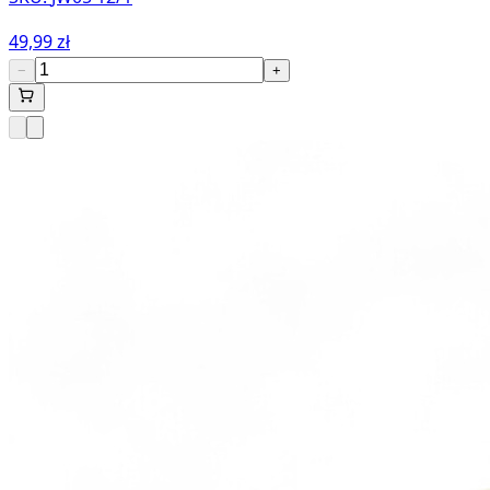
49,99 zł
−
+