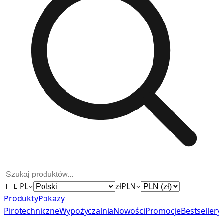
🇵🇱
PL
zł
PLN
Produkty
Pokazy
Pirotechniczne
Wypożyczalnia
Nowości
Promocje
Bestseller