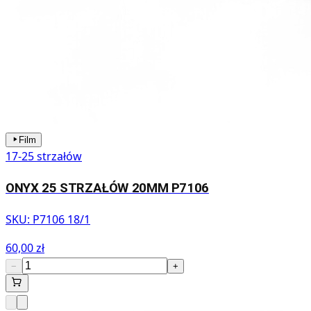
Film
17-25 strzałów
ONYX 25 STRZAŁÓW 20MM P7106
SKU:
P7106 18/1
60,00 zł
−
+