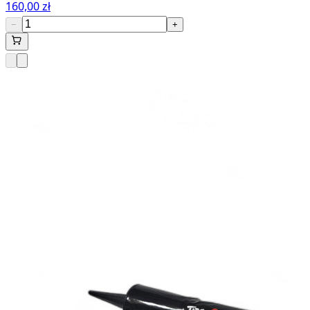
160,00 zł
−
+