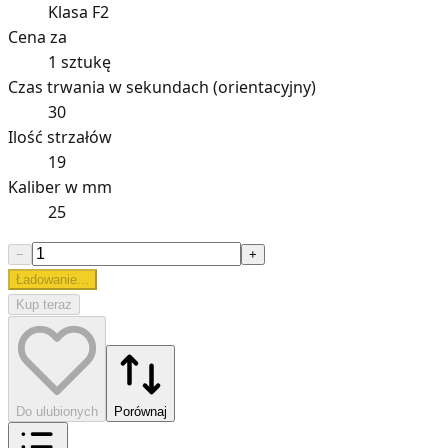
Klasa F2
Cena za
1 sztukę
Czas trwania w sekundach (orientacyjny)
30
Ilość strzałów
19
Kaliber w mm
25
−
+
Ładowanie...
Kup teraz
Do ulubionych
Porównaj