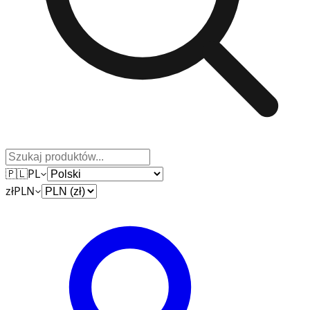
🇵🇱
PL
zł
PLN