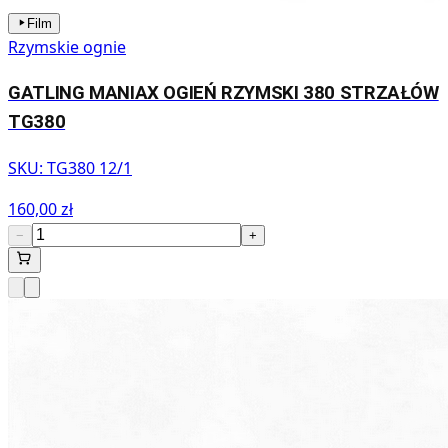
Film
Rzymskie ognie
GATLING MANIAX OGIEŃ RZYMSKI 380 STRZAŁÓW
TG380
SKU:
TG380 12/1
160,00 zł
−
+