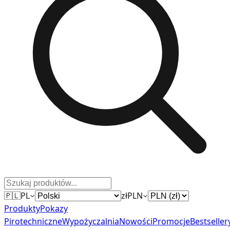
🇵🇱
PL
zł
PLN
Produkty
Pokazy
Pirotechniczne
Wypożyczalnia
Nowości
Promocje
Bestseller