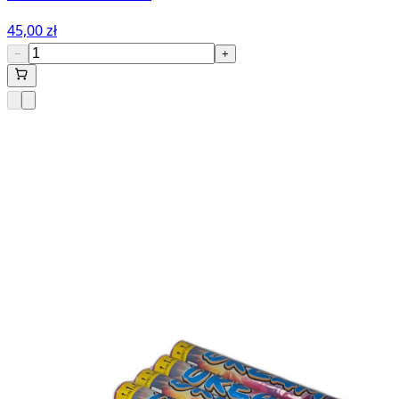
45,00 zł
−
+