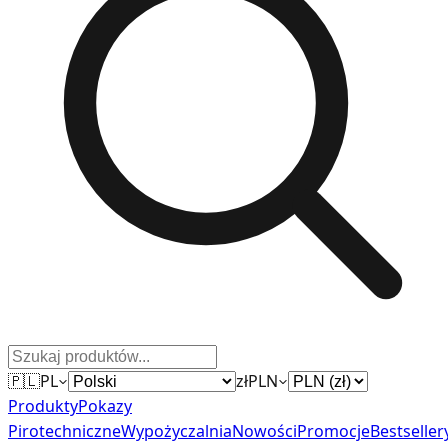
🇵🇱
PL
zł
PLN
Produkty
Pokazy
Pirotechniczne
Wypożyczalnia
Nowości
Promocje
Bestseller