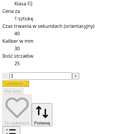
Klasa F2
Cena za
1 sztukę
Czas trwania w sekundach (orientacyjny)
40
Kaliber w mm
30
Ilość strzałów
25
−
+
Ładowanie...
Kup teraz
Do ulubionych
Porównaj