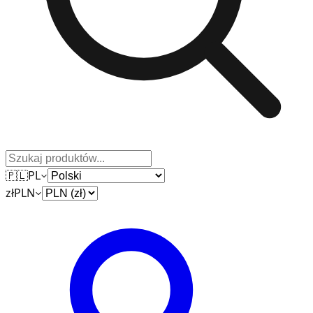
🇵🇱
PL
zł
PLN