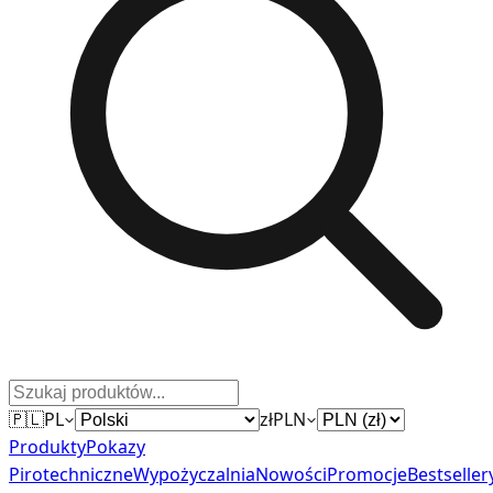
🇵🇱
PL
zł
PLN
Produkty
Pokazy
Pirotechniczne
Wypożyczalnia
Nowości
Promocje
Bestseller