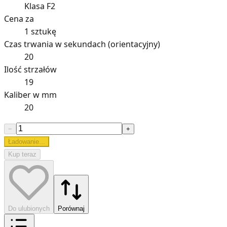
Klasa F2
Cena za
1 sztukę
Czas trwania w sekundach (orientacyjny)
20
Ilość strzałów
19
Kaliber w mm
20
−
+
Ładowanie...
Kup teraz
Do ulubionych
Porównaj