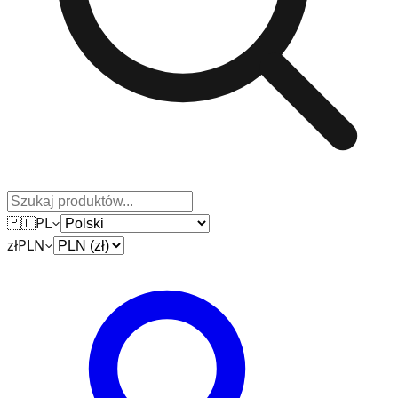
🇵🇱
PL
zł
PLN