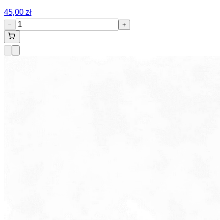
45,00 zł
−
+