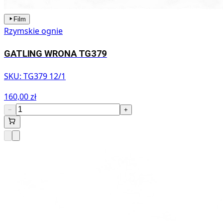
Film
Rzymskie ognie
GATLING WRONA TG379
SKU:
TG379 12/1
160,00 zł
−
+