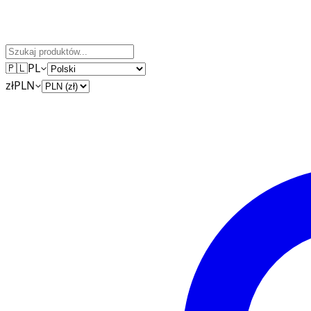
🇵🇱
PL
zł
PLN