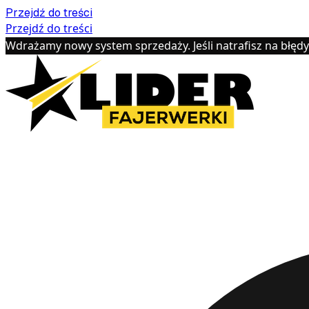
Przejdź do treści
Przejdź do treści
Wdrażamy nowy system sprzedaży. Jeśli natrafisz na błęd