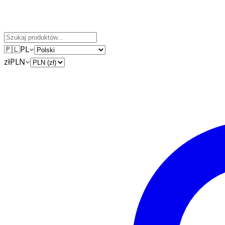
🇵🇱
PL
zł
PLN