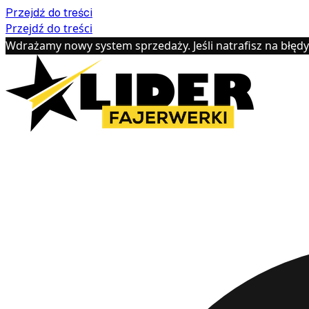
Przejdź do treści
Przejdź do treści
Wdrażamy nowy system sprzedaży. Jeśli natrafisz na błęd