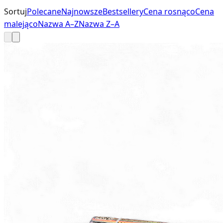
Sortuj
Polecane
Najnowsze
Bestsellery
Cena rosnąco
Cena
malejąco
Nazwa A–Z
Nazwa Z–A