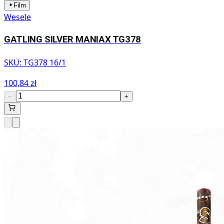
Film
Wesele
GATLING SILVER MANIAX TG378
SKU:
TG378 16/1
100,84 zł
−
+