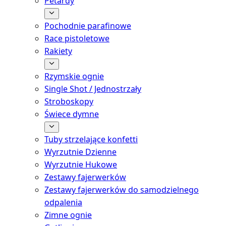
Petardy
Pochodnie parafinowe
Race pistoletowe
Rakiety
Rzymskie ognie
Single Shot / Jednostrzały
Stroboskopy
Świece dymne
Tuby strzelające konfetti
Wyrzutnie Dzienne
Wyrzutnie Hukowe
Zestawy fajerwerków
Zestawy fajerwerków do samodzielnego
odpalenia
Zimne ognie