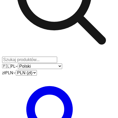
🇵🇱
PL
zł
PLN