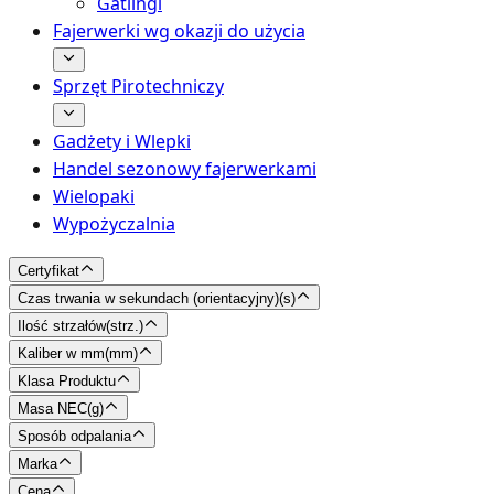
Gatlingi
Fajerwerki wg okazji do użycia
Sprzęt Pirotechniczy
Gadżety i Wlepki
Handel sezonowy fajerwerkami
Wielopaki
Wypożyczalnia
Certyfikat
Czas trwania w sekundach (orientacyjny)
(
s
)
Ilość strzałów
(
strz.
)
Kaliber w mm
(
mm
)
Klasa Produktu
Masa NEC
(
g
)
Sposób odpalania
Marka
Cena