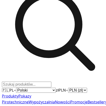
🇵🇱
PL
zł
PLN
Produkty
Pokazy
Pirotechniczne
Wypożyczalnia
Nowości
Promocje
Bestseller