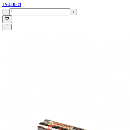
190,00 zł
−
+