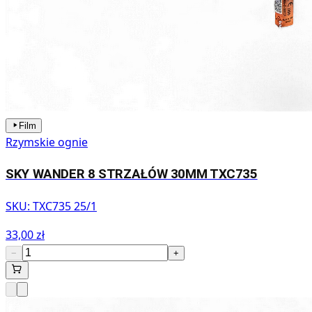
Film
Rzymskie ognie
SKY WANDER 8 STRZAŁÓW 30MM TXC735
SKU:
TXC735 25/1
33,00 zł
−
+