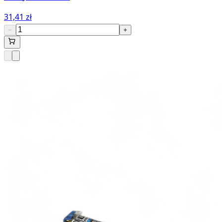
31,41 zł
−
+