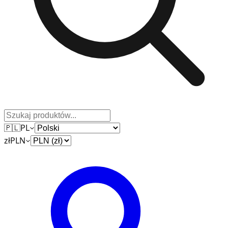
🇵🇱
PL
zł
PLN