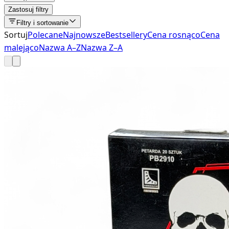
Zastosuj filtry
Filtry i sortowanie
Sortuj
Polecane
Najnowsze
Bestsellery
Cena rosnąco
Cena
malejąco
Nazwa A–Z
Nazwa Z–A