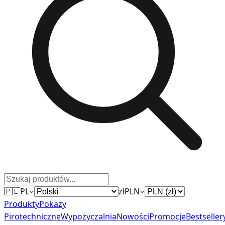
🇵🇱
PL
zł
PLN
Produkty
Pokazy
Pirotechniczne
Wypożyczalnia
Nowości
Promocje
Bestseller