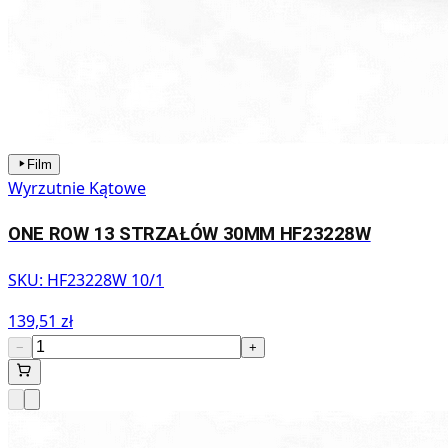
Film
Wyrzutnie Kątowe
ONE ROW 13 STRZAŁÓW 30MM HF23228W
SKU:
HF23228W 10/1
139,51 zł
−
+