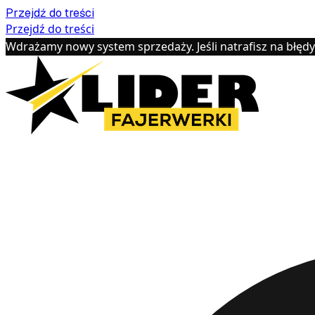
Przejdź do treści
Przejdź do treści
Wdrażamy nowy system sprzedaży. Jeśli natrafisz na błęd