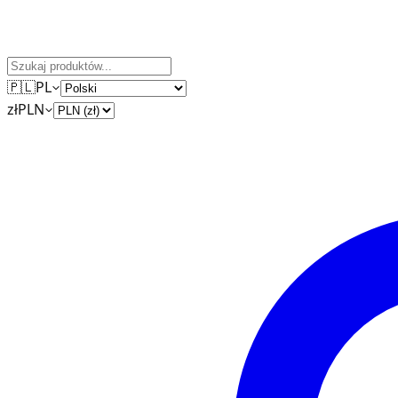
🇵🇱
PL
zł
PLN