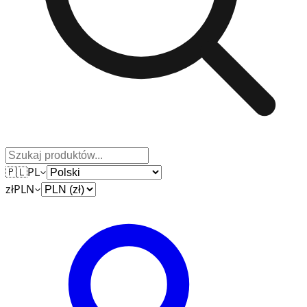
🇵🇱
PL
zł
PLN