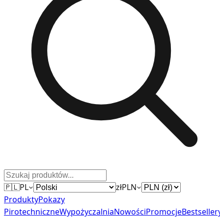
🇵🇱
PL
zł
PLN
Produkty
Pokazy
Pirotechniczne
Wypożyczalnia
Nowości
Promocje
Bestseller