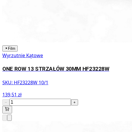
Film
Wyrzutnie Kątowe
ONE ROW 13 STRZAŁÓW 30MM HF23228W
SKU:
HF23228W 10/1
139,51 zł
−
+