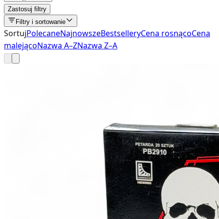
Zastosuj filtry
Filtry i sortowanie
Sortuj
Polecane
Najnowsze
Bestsellery
Cena rosnąco
Cena
malejąco
Nazwa A–Z
Nazwa Z–A