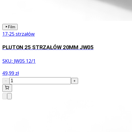
Film
17-25 strzałów
PLUTON 25 STRZAŁÓW 20MM JW05
SKU:
JW05 12/1
49,99 zł
−
+