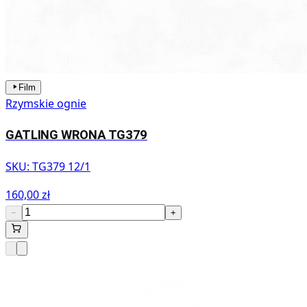
Film
Rzymskie ognie
GATLING WRONA TG379
SKU:
TG379 12/1
160,00 zł
−
+