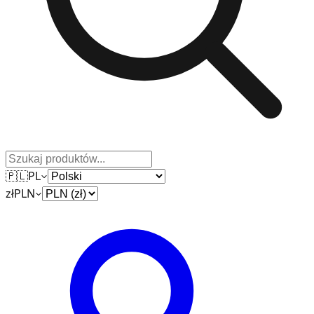
🇵🇱
PL
zł
PLN