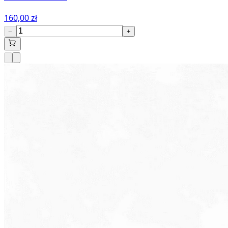
160,00 zł
−
+