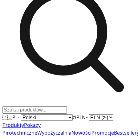
🇵🇱
PL
zł
PLN
Produkty
Pokazy
Pirotechniczne
Wypożyczalnia
Nowości
Promocje
Bestseller