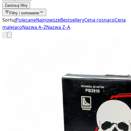
Zastosuj filtry
Filtry i sortowanie
Sortuj
Polecane
Najnowsze
Bestsellery
Cena rosnąco
Cena
malejąco
Nazwa A–Z
Nazwa Z–A