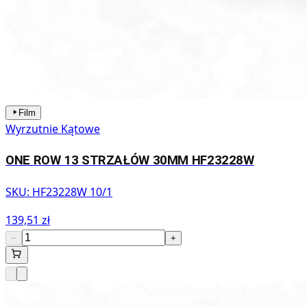
Film
Wyrzutnie Kątowe
ONE ROW 13 STRZAŁÓW 30MM HF23228W
SKU:
HF23228W 10/1
139,51 zł
−
+