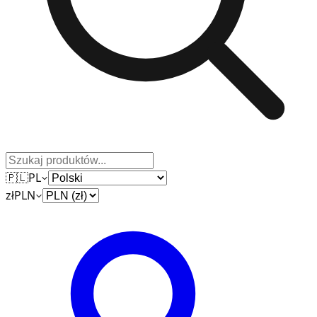
🇵🇱
PL
zł
PLN