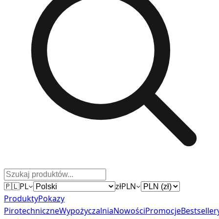
🇵🇱
PL
zł
PLN
Produkty
Pokazy
Pirotechniczne
Wypożyczalnia
Nowości
Promocje
Bestseller