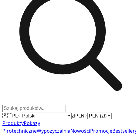
🇵🇱
PL
zł
PLN
Produkty
Pokazy
Pirotechniczne
Wypożyczalnia
Nowości
Promocje
Bestseller