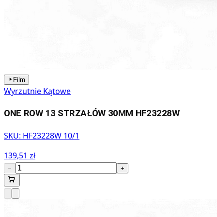
Film
Wyrzutnie Kątowe
ONE ROW 13 STRZAŁÓW 30MM HF23228W
SKU:
HF23228W 10/1
139,51 zł
−
+