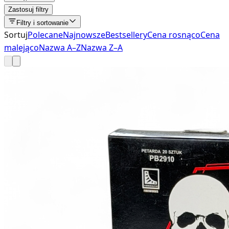
Zastosuj filtry
Filtry i sortowanie
Sortuj
Polecane
Najnowsze
Bestsellery
Cena rosnąco
Cena
malejąco
Nazwa A–Z
Nazwa Z–A