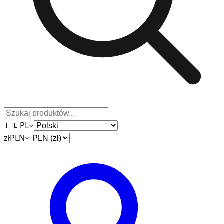
🇵🇱
PL
zł
PLN