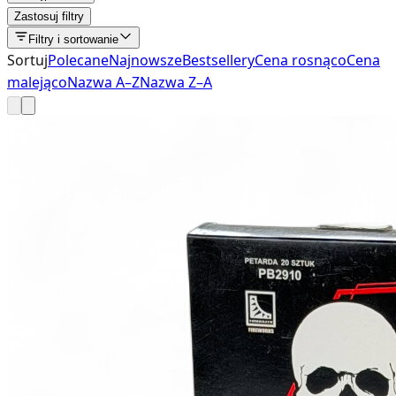
Zastosuj filtry
Filtry i sortowanie
Sortuj
Polecane
Najnowsze
Bestsellery
Cena rosnąco
Cena
malejąco
Nazwa A–Z
Nazwa Z–A