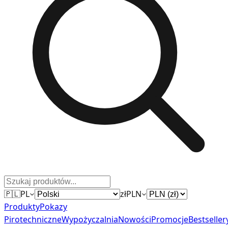
🇵🇱
PL
zł
PLN
Produkty
Pokazy
Pirotechniczne
Wypożyczalnia
Nowości
Promocje
Bestseller