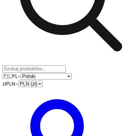
🇵🇱
PL
zł
PLN