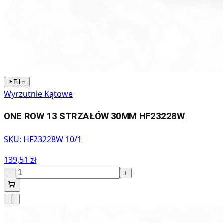
Film
Wyrzutnie Kątowe
ONE ROW 13 STRZAŁÓW 30MM HF23228W
SKU:
HF23228W 10/1
139,51 zł
−
+