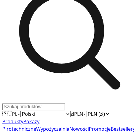
🇵🇱
PL
zł
PLN
Produkty
Pokazy
Pirotechniczne
Wypożyczalnia
Nowości
Promocje
Bestseller