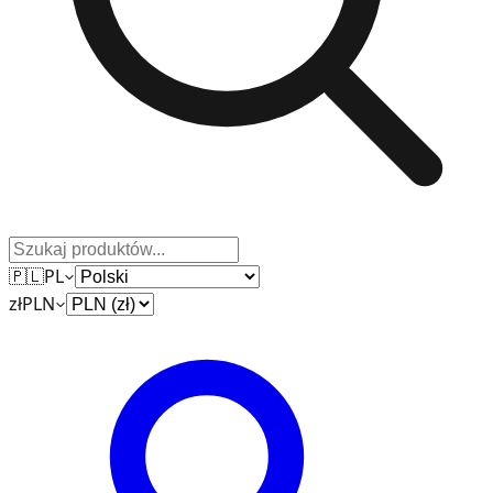
🇵🇱
PL
zł
PLN