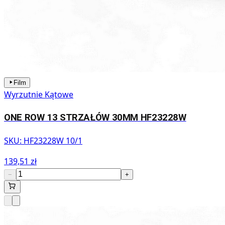
Film
Wyrzutnie Kątowe
ONE ROW 13 STRZAŁÓW 30MM HF23228W
SKU:
HF23228W 10/1
139,51 zł
−
+