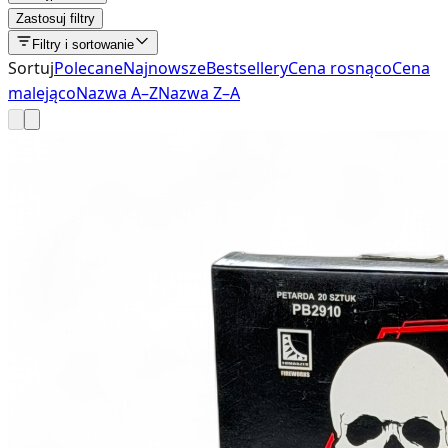
Zastosuj filtry
Filtry i sortowanie
Sortuj
Polecane
Najnowsze
Bestsellery
Cena rosnąco
Cena
malejąco
Nazwa A–Z
Nazwa Z–A