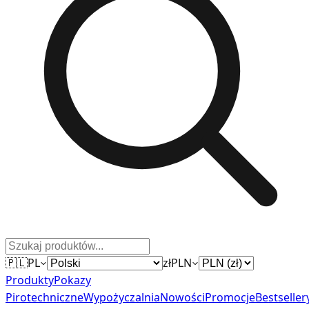
🇵🇱
PL
zł
PLN
Produkty
Pokazy
Pirotechniczne
Wypożyczalnia
Nowości
Promocje
Bestseller