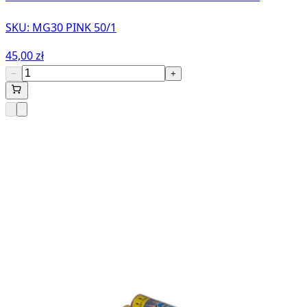
SKU:
MG30 PINK 50/1
45,00 zł
−
+