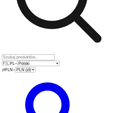
🇵🇱
PL
zł
PLN