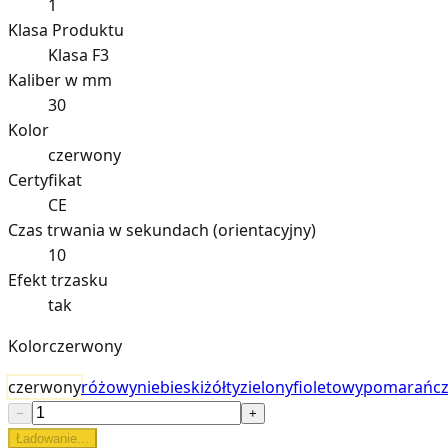
1
Klasa Produktu
Klasa F3
Kaliber w mm
30
Kolor
czerwony
Certyfikat
CE
Czas trwania w sekundach (orientacyjny)
10
Efekt trzasku
tak
Kolor
czerwony
czerwony
różowy
niebieski
żółty
zielony
fioletowy
pomarańc
−
+
Ładowanie...