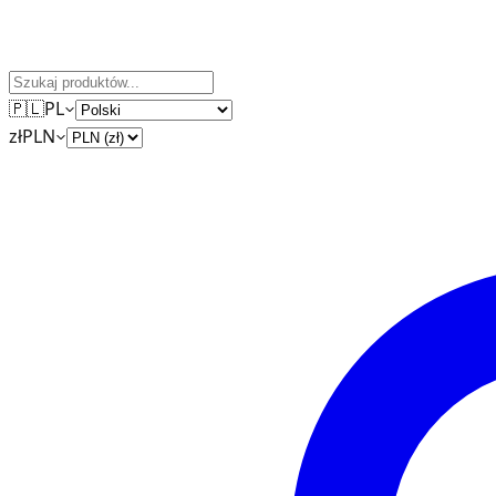
🇵🇱
PL
zł
PLN