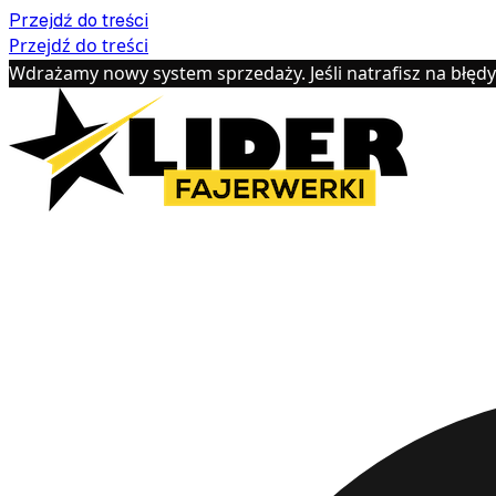
Przejdź do treści
Przejdź do treści
Wdrażamy nowy system sprzedaży. Jeśli natrafisz na błęd