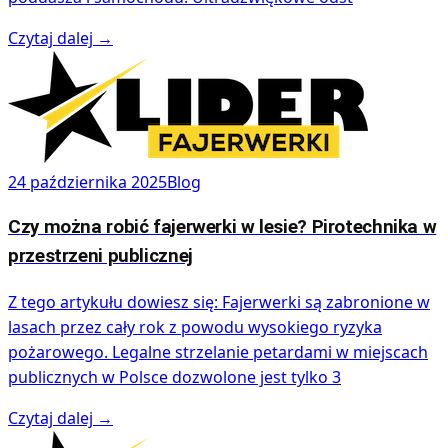
Czytaj dalej
→
24 października 2025
Blog
Czy można robić fajerwerki w lesie? Pirotechnika w
przestrzeni publicznej
Z tego artykułu dowiesz się: Fajerwerki są zabronione w
lasach przez cały rok z powodu wysokiego ryzyka
pożarowego. Legalne strzelanie petardami w miejscach
publicznych w Polsce dozwolone jest tylko 3
Czytaj dalej
→