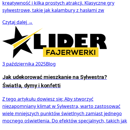
kreatywność i kilka prostych atrakcji. Klasyczne gry
sylwestrowe, takie jak kalambury z hasłami zw
Czytaj dalej
→
3 października 2025
Blog
Jak udekorować mieszkanie na Sylwestra?
Światła, dymy i konfetti
Z tego artykułu dowiesz się: Aby stworzyć
niezapomniany klimat w Sylwestra, warto zastosować
wiele mniejszych punktów świetlnych zamiast jednego
mocnego oświetlenia. Do efektów specjalnych, takich jak