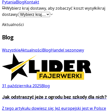
Pytania
Blog
Kontakt
Wybierz kraj dostawy, aby zobaczyć koszt wysyłki
kraj
dostawy:
Aktualności
Blog
Wszystkie
Aktualności
Blog
Handel sezonowy
31 października 2025
Blog
Jak odstraszyć jeże z ogrodu bez szkody dla nich?
Z tego artykułu dowiesz się: Jeż europejski jest w Polsce