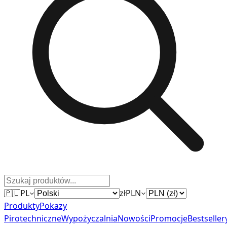
🇵🇱
PL
zł
PLN
Produkty
Pokazy
Pirotechniczne
Wypożyczalnia
Nowości
Promocje
Bestseller