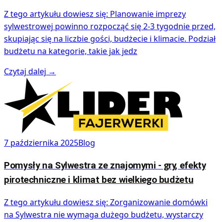
Z tego artykułu dowiesz się: Planowanie imprezy
sylwestrowej powinno rozpocząć się 2-3 tygodnie przed,
skupiając się na liczbie gości, budżecie i klimacie. Podział
budżetu na kategorie, takie jak jedz
Czytaj dalej
→
7 października 2025
Blog
Pomysły na Sylwestra ze znajomymi - gry, efekty
pirotechniczne i klimat bez wielkiego budżetu
Z tego artykułu dowiesz się: Zorganizowanie domówki
na Sylwestra nie wymaga dużego budżetu, wystarczy