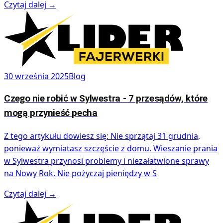
Czytaj dalej
→
30 września 2025
Blog
Czego nie robić w Sylwestra - 7 przesądów, które
mogą przynieść pecha
Z tego artykułu dowiesz się: Nie sprzątaj 31 grudnia,
ponieważ wymiatasz szczęście z domu. Wieszanie prania
w Sylwestra przynosi problemy i niezałatwione sprawy
na Nowy Rok. Nie pożyczaj pieniędzy w S
Czytaj dalej
→