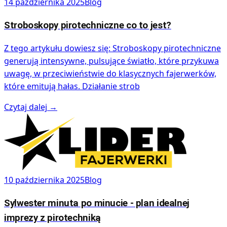
14 października 2025
Blog
Stroboskopy pirotechniczne co to jest?
Z tego artykułu dowiesz się: Stroboskopy pirotechniczne
generują intensywne, pulsujące światło, które przykuwa
uwagę, w przeciwieństwie do klasycznych fajerwerków,
które emitują hałas. Działanie strob
Czytaj dalej
→
10 października 2025
Blog
Sylwester minuta po minucie - plan idealnej
imprezy z pirotechniką