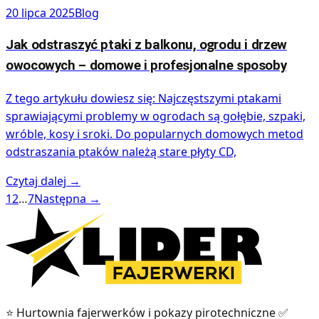
20 lipca 2025
Blog
Jak odstraszyć ptaki z balkonu, ogrodu i drzew
owocowych – domowe i profesjonalne sposoby
Z tego artykułu dowiesz się: Najczęstszymi ptakami
sprawiającymi problemy w ogrodach są gołębie, szpaki,
wróble, kosy i sroki. Do popularnych domowych metod
odstraszania ptaków należą stare płyty CD,
Czytaj dalej
→
1
2
…
7
Następna
→
⭐ Hurtownia fajerwerków i pokazy pirotechniczne ✅