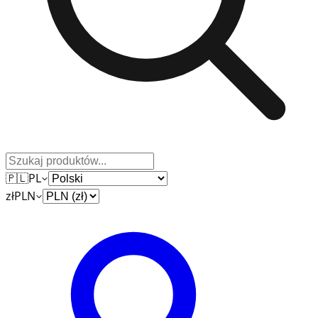
🇵🇱
PL
zł
PLN