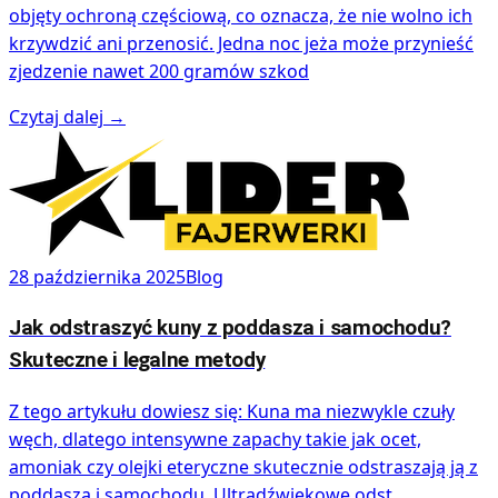
objęty ochroną częściową, co oznacza, że nie wolno ich
krzywdzić ani przenosić. Jedna noc jeża może przynieść
zjedzenie nawet 200 gramów szkod
Czytaj dalej
→
28 października 2025
Blog
Jak odstraszyć kuny z poddasza i samochodu?
Skuteczne i legalne metody
Z tego artykułu dowiesz się: Kuna ma niezwykle czuły
węch, dlatego intensywne zapachy takie jak ocet,
amoniak czy olejki eteryczne skutecznie odstraszają ją z
poddasza i samochodu. Ultradźwiękowe odst