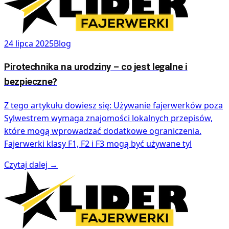
24 lipca 2025
Blog
Pirotechnika na urodziny – co jest legalne i
bezpieczne?
Z tego artykułu dowiesz się: Używanie fajerwerków poza
Sylwestrem wymaga znajomości lokalnych przepisów,
które mogą wprowadzać dodatkowe ograniczenia.
Fajerwerki klasy F1, F2 i F3 mogą być używane tyl
Czytaj dalej
→