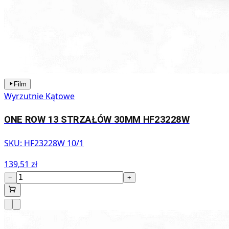
Film
Wyrzutnie Kątowe
ONE ROW 13 STRZAŁÓW 30MM HF23228W
SKU:
HF23228W 10/1
139,51 zł
−
+