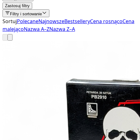
Zastosuj filtry
Filtry i sortowanie
Sortuj
Polecane
Najnowsze
Bestsellery
Cena rosnąco
Cena
malejąco
Nazwa A–Z
Nazwa Z–A