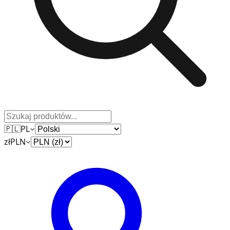
🇵🇱
PL
zł
PLN