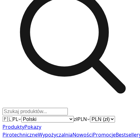
🇵🇱
PL
zł
PLN
Produkty
Pokazy
Pirotechniczne
Wypożyczalnia
Nowości
Promocje
Bestseller