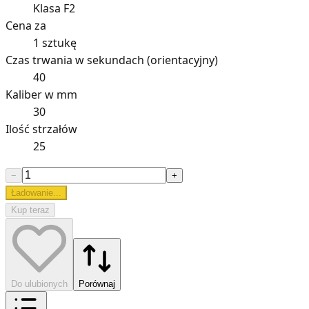
Klasa F2
Cena za
1 sztukę
Czas trwania w sekundach (orientacyjny)
40
Kaliber w mm
30
Ilość strzałów
25
−
+
Ładowanie...
Kup teraz
Do ulubionych
Porównaj