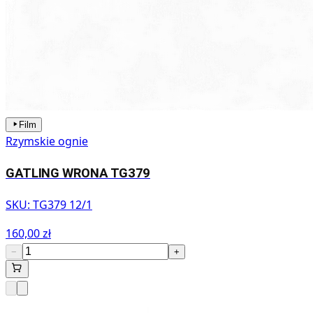
Film
Rzymskie ognie
GATLING WRONA TG379
SKU:
TG379 12/1
160,00 zł
−
+