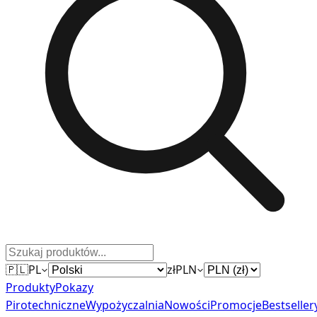
🇵🇱
PL
zł
PLN
Produkty
Pokazy
Pirotechniczne
Wypożyczalnia
Nowości
Promocje
Bestseller