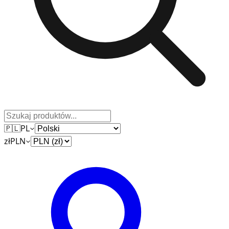
🇵🇱
PL
zł
PLN