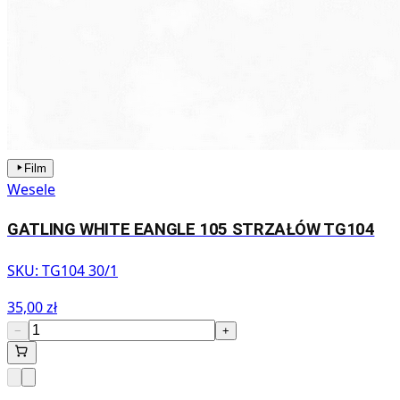
Film
Wesele
GATLING WHITE EANGLE 105 STRZAŁÓW TG104
SKU:
TG104 30/1
35,00 zł
−
+