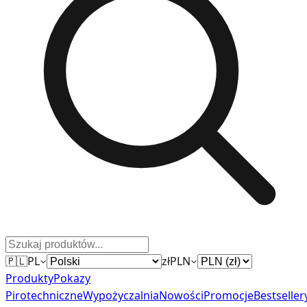
🇵🇱
PL
zł
PLN
Produkty
Pokazy
Pirotechniczne
Wypożyczalnia
Nowości
Promocje
Bestseller