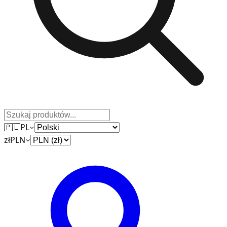
🇵🇱
PL
zł
PLN