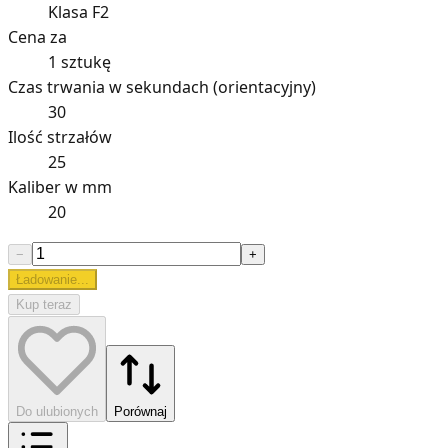
Klasa F2
Cena za
1 sztukę
Czas trwania w sekundach (orientacyjny)
30
Ilość strzałów
25
Kaliber w mm
20
−
+
Ładowanie...
Kup teraz
Do ulubionych
Porównaj