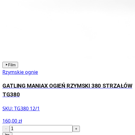
Film
Rzymskie ognie
GATLING MANIAX OGIEŃ RZYMSKI 380 STRZAŁÓW
TG380
SKU:
TG380 12/1
160,00 zł
−
+