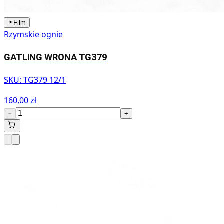
Film
Rzymskie ognie
GATLING WRONA TG379
SKU:
TG379 12/1
160,00 zł
−
+