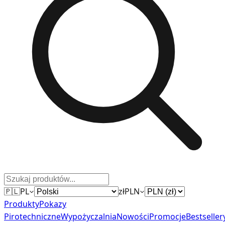
🇵🇱
PL
zł
PLN
Produkty
Pokazy
Pirotechniczne
Wypożyczalnia
Nowości
Promocje
Bestseller