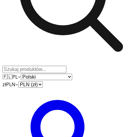
🇵🇱
PL
zł
PLN