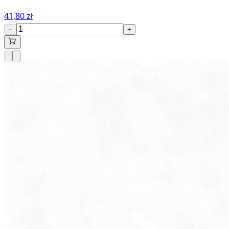
41,80 zł
−
+