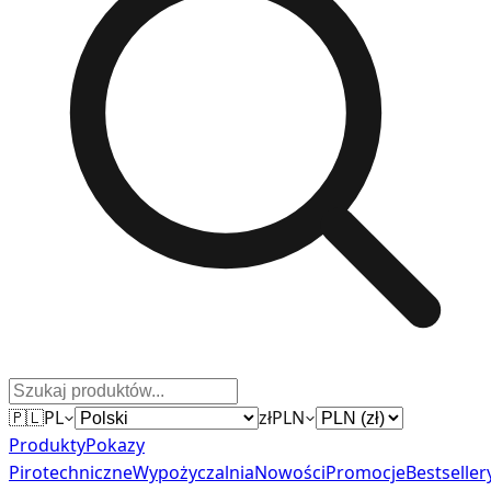
🇵🇱
PL
zł
PLN
Produkty
Pokazy
Pirotechniczne
Wypożyczalnia
Nowości
Promocje
Bestseller