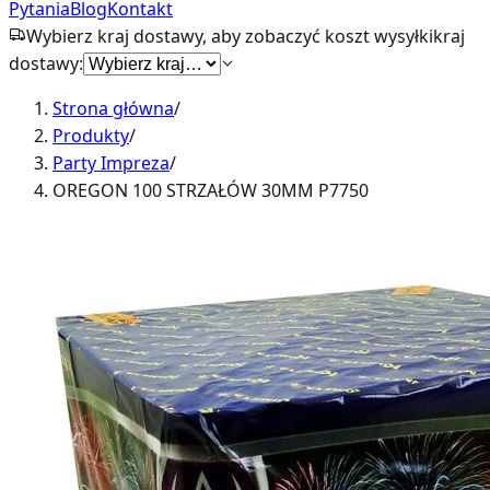
Pytania
Blog
Kontakt
Wybierz kraj dostawy, aby zobaczyć koszt wysyłki
kraj
dostawy:
Strona główna
/
Produkty
/
Party Impreza
/
OREGON 100 STRZAŁÓW 30MM P7750