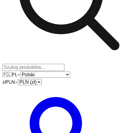
🇵🇱
PL
zł
PLN