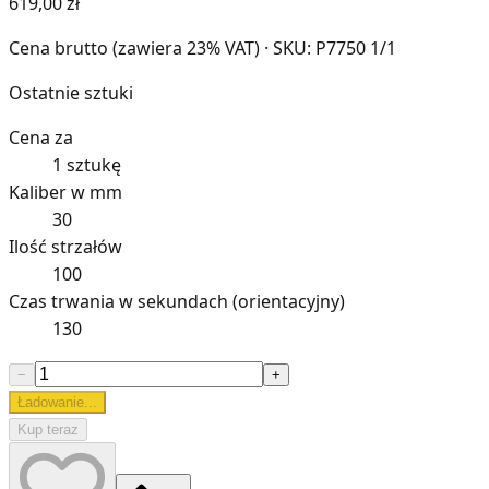
619,00 zł
Cena brutto (zawiera 23% VAT)
· SKU: P7750 1/1
Ostatnie sztuki
Cena za
1 sztukę
Kaliber w mm
30
Ilość strzałów
100
Czas trwania w sekundach (orientacyjny)
130
−
+
Ładowanie...
Kup teraz