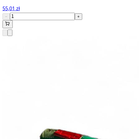
55,01 zł
−
+