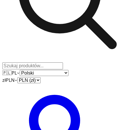
🇵🇱
PL
zł
PLN