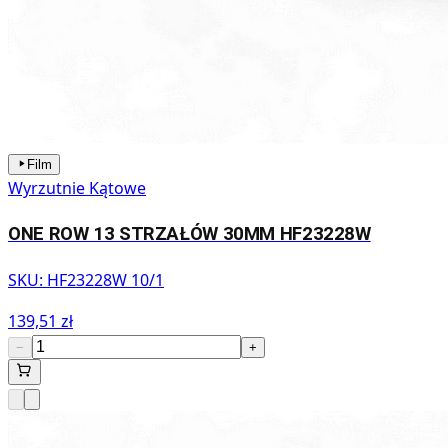
Film
Wyrzutnie Kątowe
ONE ROW 13 STRZAŁÓW 30MM HF23228W
SKU:
HF23228W 10/1
139,51 zł
−
+