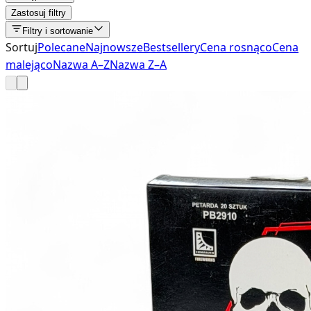
Zastosuj filtry
Filtry i sortowanie
Sortuj
Polecane
Najnowsze
Bestsellery
Cena rosnąco
Cena
malejąco
Nazwa A–Z
Nazwa Z–A