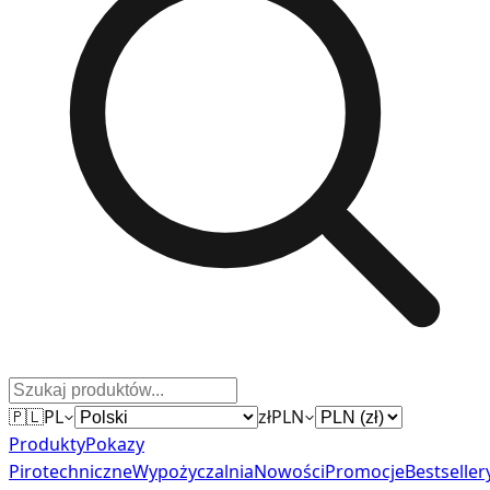
🇵🇱
PL
zł
PLN
Produkty
Pokazy
Pirotechniczne
Wypożyczalnia
Nowości
Promocje
Bestseller