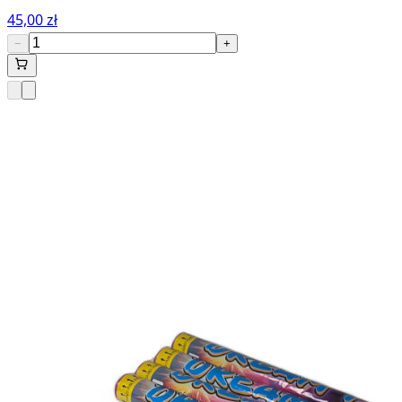
45,00 zł
−
+