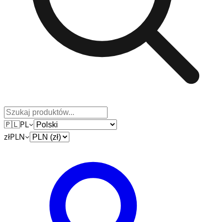
🇵🇱
PL
zł
PLN