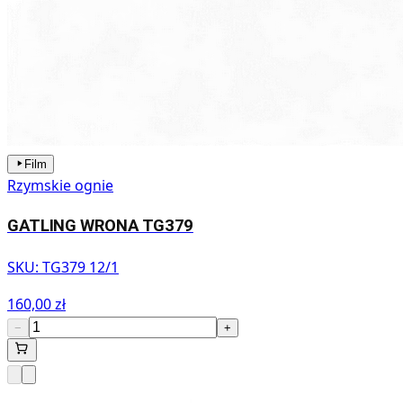
Film
Rzymskie ognie
GATLING WRONA TG379
SKU:
TG379 12/1
160,00 zł
−
+