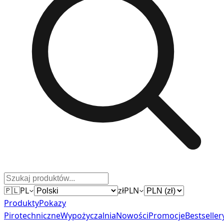
🇵🇱
PL
zł
PLN
Produkty
Pokazy
Pirotechniczne
Wypożyczalnia
Nowości
Promocje
Bestseller