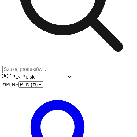
🇵🇱
PL
zł
PLN