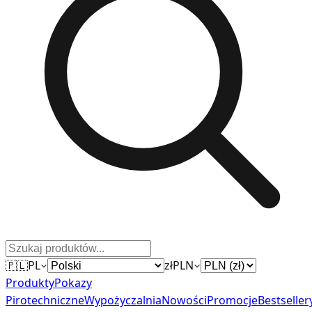
🇵🇱
PL
zł
PLN
Produkty
Pokazy
Pirotechniczne
Wypożyczalnia
Nowości
Promocje
Bestseller